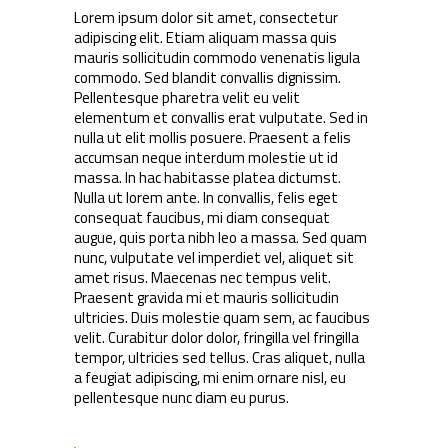
Lorem ipsum dolor sit amet, consectetur
adipiscing elit. Etiam aliquam massa quis
mauris sollicitudin commodo venenatis ligula
commodo. Sed blandit convallis dignissim.
Pellentesque pharetra velit eu velit
elementum et convallis erat vulputate. Sed in
nulla ut elit mollis posuere. Praesent a felis
accumsan neque interdum molestie ut id
massa. In hac habitasse platea dictumst.
Nulla ut lorem ante. In convallis, felis eget
consequat faucibus, mi diam consequat
augue, quis porta nibh leo a massa. Sed quam
nunc, vulputate vel imperdiet vel, aliquet sit
amet risus. Maecenas nec tempus velit.
Praesent gravida mi et mauris sollicitudin
ultricies. Duis molestie quam sem, ac faucibus
velit. Curabitur dolor dolor, fringilla vel fringilla
tempor, ultricies sed tellus. Cras aliquet, nulla
a feugiat adipiscing, mi enim ornare nisl, eu
pellentesque nunc diam eu purus.