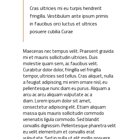
Cras ultricies mi eu turpis hendrerit
fringilla. Vestibulum ante ipsum primis
in faucibus orci luctus et ultrices
posuere cubilia Curae
Maecenas nec tempus velit. Praesent gravida
mi et mauris sollicitudin ultricies. Duis
molestie quam sem, ac faucibus velit.
Curabitur dolor dolor, fringilla vel fringilla
tempor, ultricies sed tellus. Cras aliquet, nulla
a feugiat adipiscing, mi enim ornare nisl, eu
pellentesque nunc diam eu purus. Aliquam a
arcu ac arcu aliquam vulputate ac a
diam. Lorem ipsum dolor sit amet,
consectetur adipiscing elit. Etiam aliquam
massa quis mauris sollicitudin commodo
venenatis ligula commodo. Sed blandit
convallis dignissim. Pellentesque pharetra velit
eu velit elementum et convallis erat
vulputate. Sed in nulla ut elit mollis posuere