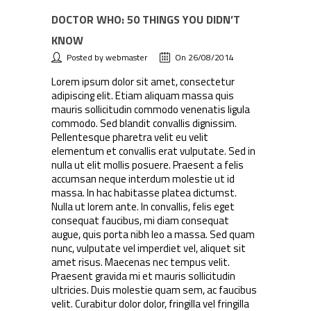
DOCTOR WHO: 50 THINGS YOU DIDN’T
KNOW
Posted by webmaster
On 26/08/2014
Lorem ipsum dolor sit amet, consectetur
adipiscing elit. Etiam aliquam massa quis
mauris sollicitudin commodo venenatis ligula
commodo. Sed blandit convallis dignissim.
Pellentesque pharetra velit eu velit
elementum et convallis erat vulputate. Sed in
nulla ut elit mollis posuere. Praesent a felis
accumsan neque interdum molestie ut id
massa. In hac habitasse platea dictumst.
Nulla ut lorem ante. In convallis, felis eget
consequat faucibus, mi diam consequat
augue, quis porta nibh leo a massa. Sed quam
nunc, vulputate vel imperdiet vel, aliquet sit
amet risus. Maecenas nec tempus velit.
Praesent gravida mi et mauris sollicitudin
ultricies. Duis molestie quam sem, ac faucibus
velit. Curabitur dolor dolor, fringilla vel fringilla