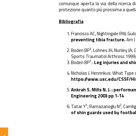
comunque aperta la via della ricerca di
protezione quanto più prossima a quella
Bibliografia
Francisco AC
,
Nightingale RW
,
Guil
preventing tibia fracture.
Am J
1
Boden BP
,
Lohnes JH
,
Nunley JA
,
G
Sports Traumatol Arthrosc.
1999;
1
Boden BP
.:
Leg injuries and shi
Nicholas J. Hennrikus: What Type 
https://www.usc.edu/CSSF/His
Ankrah S. Mills N. J. : perform
Engineering 2003 pp 1-14
1
2
Tatar Y
,
Ramazanoglu N
,
Camlig
of shin guards used by footbal