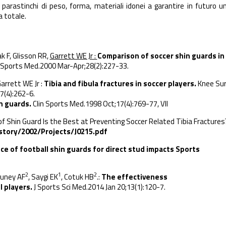
 parastinchi di peso, forma, materiali idonei a garantire in futuro u
 totale.
ak F
,
Glisson RR
,
Garrett WE Jr :
Comparison of soccer shin guards in
 Sports Med.
2000 Mar-Apr;28(2):227-33.
arrett WE Jr
:
Tibia and fibula fractures in soccer players.
Knee Su
7(4):262-6.
n guards.
Clin Sports Med.
1998 Oct;17(4):769-77, VII
of Shin Guard Is the Best at Preventing Soccer Related Tibia Fractures
tory/2002/Projects/J0215.pdf
ance of football shin guards for direct stud impacts Sports
2
1
2
uney AF
,
Saygi EK
,
Cotuk HB
.:
The effectiveness
l players.
J Sports Sci Med.
2014 Jan 20;13(1):120-7.