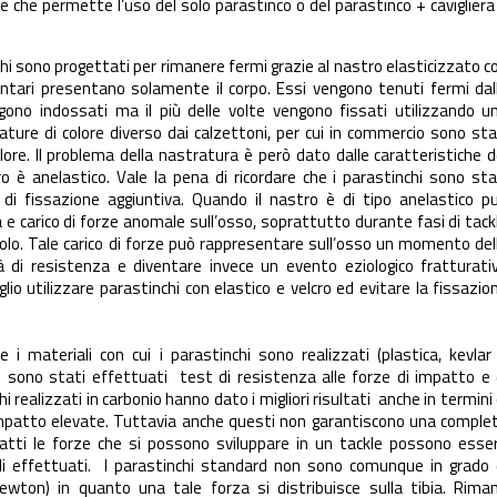
le che permette l’uso del solo parastinco o del parastinco + cavigliera
hi sono progettati per rimanere fermi grazie al nastro elasticizzato c
mentari presentano solamente il corpo. Essi vengono tenuti fermi dal
ono indossati ma il più delle volte vengono fissati utilizzando u
ature di colore diverso dai calzettoni, per cui in commercio sono sta
olore. Il problema della nastratura è però dato dalle caratteristiche d
o è anelastico. Vale la pena di ricordare che i parastinchi sono sta
di fissazione aggiuntiva. Quando il nastro è di tipo anelastico p
e carico di forze anomale sull’osso, soprattutto durante fasi di tack
 suolo. Tale carico di forze può rappresentare sull’osso un momento del
 di resistenza e diventare invece un evento eziologico fratturati
glio utilizzare parastinchi con elastico e velcro ed evitare la fissazio
i materiali con cui i parastinchi sono realizzati (plastica, kevlar
i sono stati effettuati test di resistenza alle forze di impatto e 
realizzati in carbonio hanno dato i migliori risultati anche in termini 
 impatto elevate. Tuttavia anche questi non garantiscono una comple
nfatti le forze che si possono sviluppare in un tackle possono esse
udi effettuati. I parastinchi standard non sono comunque in grado 
ewton) in quanto una tale forza si distribuisce sulla tibia. Rima