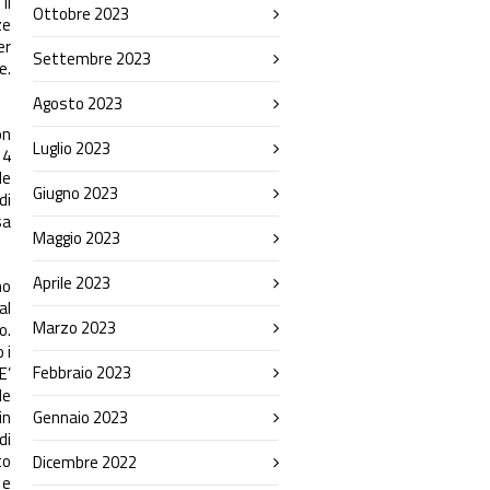
il
Ottobre 2023
ze
er
Settembre 2023
e.
Agosto 2023
on
Luglio 2023
 4
le
Giugno 2023
di
sa
Maggio 2023
Aprile 2023
no
al
Marzo 2023
o.
 i
Febbraio 2023
E’
le
in
Gennaio 2023
di
to
Dicembre 2022
 e