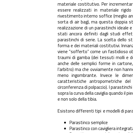
materiale costitutivo. Per incrementar
essere realizzati in materiale rigid
rivestimento interno soffice (meglio a
sorta di air bag), ma questa doppia st
realizzazione di un parastinchi ideale e
stati ancora definiti dagli studi eff
parastinchi di serie. La scelta dello
forma e dei materiali costitutivi. Innan
viene “sofferto” come un fastidioso 
traumi di gamba (dei tessuti molli e de
anche delle semplici forme in cartone
l’arbitro) ma che ovviamente non hanno
meno ingombrante. Invece le dimens
caratteristiche antropometriche del 
circonferenza di polpaccio). I parastinch
sopra la curva della caviglia quando il 
e non solo della tibia.
Esistono differenti tipi e modelli di par
Parastinco semplice
Parastinco con cavigliera integrata