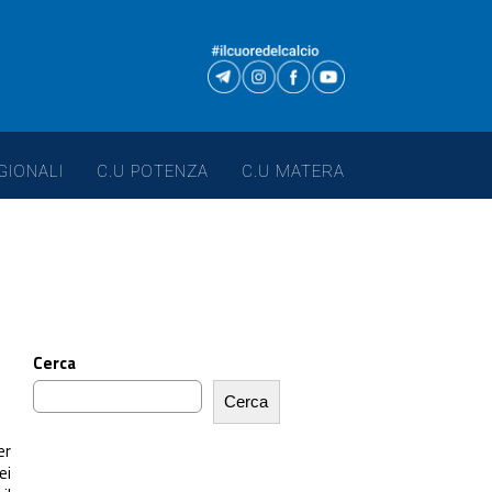
GIONALI
C.U POTENZA
C.U MATERA
Cerca
Cerca
er
ei