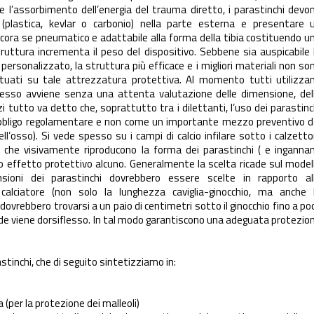
e l’assorbimento dell’energia del trauma diretto, i parastinchi devo
o (plastica, kevlar o carbonio) nella parte esterna e presentare 
ncora se pneumatico e adattabile alla forma della tibia costituendo u
ruttura incrementa il peso del dispositivo. Sebbene sia auspicabile 
 personalizzato, la struttura più efficace e i migliori materiali non so
ettuati su tale attrezzatura protettiva. Al momento tutti utilizza
 stesso avviene senza una attenta valutazione delle dimensione, del
zi tutto va detto che, soprattutto tra i dilettanti, l’uso dei parastinc
obbligo regolamentare e non come un importante mezzo preventivo d
ll’osso). Si vede spesso su i campi di calcio infilare sotto i calzetto
, che visivamente riproducono la forma dei parastinchi ( e inganna
 effetto protettivo alcuno. Generalmente la scelta ricade sul model
ioni dei parastinchi dovrebbero essere scelte in rapporto al
calciatore (non solo la lunghezza caviglia-ginocchio, ma anche 
i dovrebbero trovarsi a un paio di centimetri sotto il ginocchio fino a po
piede viene dorsiflesso. In tal modo garantiscono una adeguata protezio
astinchi, che di seguito sintetizziamo in:
 (per la protezione dei malleoli)