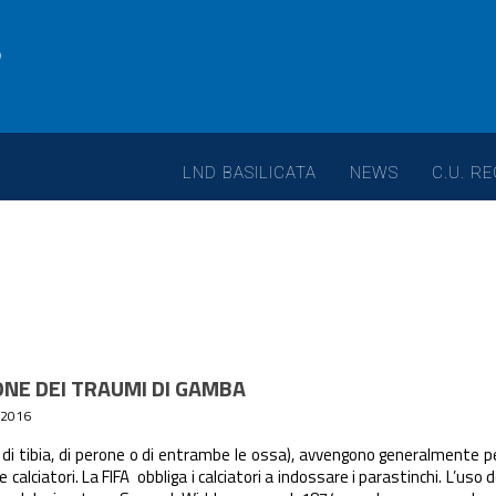
LND BASILICATA
NEWS
C.U. RE
ONE DEI TRAUMI DI GAMBA
/2016
a di tibia, di perone o di entrambe le ossa), avvengono generalmente p
alciatori. La FIFA obbliga i calciatori a indossare i parastinchi. L’uso d