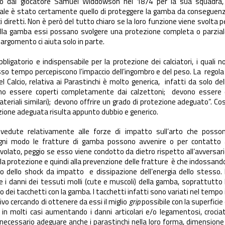
tto dal giocatore Samuel Widdowson nel 1874 per la sua squadra, 
ipale è stato certamente quello di proteggere la gamba da conseguen
diretti. Non è però del tutto chiaro se la loro funzione viene svolta p
della gamba essi possano svolgere una protezione completa o parzial
e argomento ci aiuta solo in parte.
ligatorio e indispensabile per la protezione dei calciatori, i quali n
so tempo percepiscono l’impaccio dell’ingombro e del peso. La regola
 Calcio, relativa ai Parastinchi è molto generica, infatti da solo del
ono essere coperti completamente dai calzettoni; devono essere 
eriali similari); devono offrire un grado di protezione adeguato”. Co
zione adeguata risulta appunto dubbio e generico.
 vedute relativamente alle forze di impatto sull’arto che posso
ogni modo le fratture di gamba possono avvenire o per contatto 
ivolato, peggio se esso viene condotto da dietro rispetto all’avversari
la protezione e quindi alla prevenzione delle fratture è che indossando
o dello shock da impatto e dissipazione dell’energia dello stesso. 
ce i danni dei tessuti molli (cute e muscoli) della gamba, soprattutto 
 dei tacchetti con la gamba. I tacchetti infatti sono variati nel tempo 
vo cercando di ottenere da essi il miglio
grip
possibile con la superficie 
 in molti casi aumentando i danni articolari e/o legamentosi, crocia
o necessario adeguare anche i parastinchi nella loro forma, dimensione