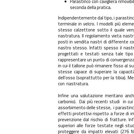
Parastinco con cavigliera rimovibi
seconda della pratica.
Indipendentemente dal tipo, i parastinc
terminale in velcro. I modelli più ele
stesso calzettone sotto il quale veng
nastratura. Il regolamento vieta nastr
posti in vendita nastri di differente c
nastro stesso. Infatti spesso il nastr
progettati e testati senza tale tipo 
rappresentare un punto di convergenza 
in cui il tallone può rimanere fisso al
stesse capace di superare la capacità
dell’osso (soprattutto per la tibia). Me
con nastratura.
Infine una valutazione meritano anche 
carbonio). Dai più recenti studi in cu
assorbimento delle stesse, i parastinchi 
effetti protettivi rispetto a forze di
prevenzione dal rischio di fratture. I
superiori alle forze testate negli st
proteggere da impatti elevati (276 N