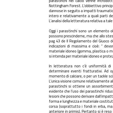
parastinchi nel calcio venne introdo
Nottingham Forest. L’obbiettivo princ
dannose in seguito a impatti traumatici 
intero e relativamente a quali parti 
L’analisi della letteratura relativa a tal
Oggi i parastinchi sono un elemento obb
possono prescinderne, ma che allo stes
pag 43 de Il Regolamento del Giuoco del
indicazioni di massima e cioè: “ dev
materiale idoneo (gomma, plastica o mat
si intenda per materiale idoneo e prote
In letteratura non c’è uniformità di
determinare eventi fratturativi. Ad 
momento di calciare, o per un tackle sc
L’unica visione comune relativamente al
parastinchi si ottiene un assorbiment
evidente che l’uso dei parastinchi ridu
lesioni che possono derivare dall’impatto
forma e lunghezza e materiale costituti
corsa (soprattutto i fondi in erba, ma
anteriore in primis). Pertanto si è res