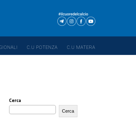
GIONALI
C.U POTENZA
C.U MATERA
Cerca
Cerca