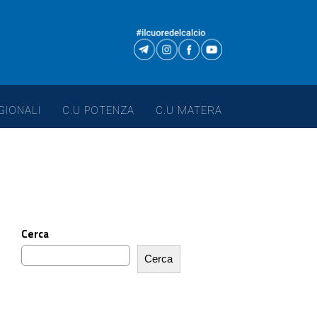
GIONALI
C.U POTENZA
C.U MATERA
Cerca
Cerca