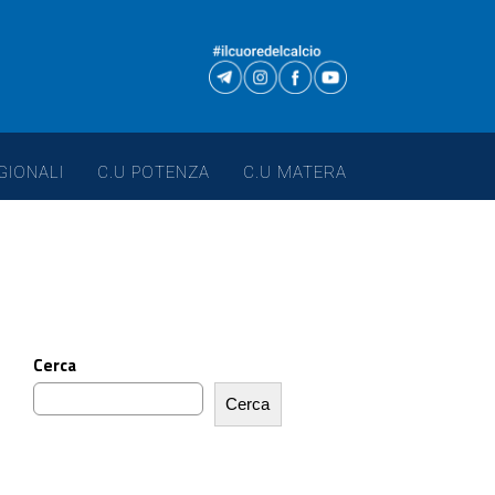
GIONALI
C.U POTENZA
C.U MATERA
Cerca
Cerca