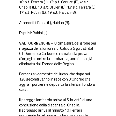
10′ p.t. Ferrara (L), 13′ p.t. Carlucci (B), 4′ s.t.
Grisolia (L), 10′ s.t. Olivieri (B), 13′ s.t. Ferrara (L),
17′ s.t. Rubini (L), 19′ s.t. Haidan (B).
Ammoniti: Pozzi (L), Haidan (B).
Espulsi: Rubini (L).
VALTOURNENCHE
– Ultima gara del girone per
i ragazzi della Juniores di Calcio a 5 guidati dal
CT Domenico Carbone chiamati alla prova
d’orgoglio contro la Lombardia, anch’essa già
eliminata dal Torneo delle Regioni.
Partenza veemente dei lucani che dopo soli
120 secondi vanno in rete con D’Onofrio che
aggira il portiere e deposita la sfera in fondo al
sacco.
Il pareggio lombardo arriva al 6′ in virtù di una
conclusione dalla distanza di Grisolia.
Il sorpasso arriva al minuto 10; Ferrara
sorprende la retroguardia lucana e a pochi