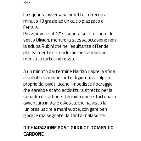
3-3.
La squadra avversaria rimette la freccia al
minuto 13 grazie ad un calcio piazzato di
Ferrara.
Pozzi, invece, al 17′ si supera sul tiro libero del
solito Olivieri, mentre la stessa occasione non
la sciupa Rubini che nell’esultanza offende
platealmente i tifosi lucani beccandosi un
meritato cartellino rosso.
A un minuto dal termine Haidan riapre la sfida
e solo il terzo montante di giornata, colpito
proprio dal pivot lucano, impedisce il pareggio
che sarebbe stato addirittura stretto per la
squadra di Carbone. Termina qui la sfortunata
avventura in Valle d’Aosta, che ha visto la
Juniores uscire a mani vuote, con gare ben
giocate ma segnate da tanta malasorte.
DICHIARAZIONE POST GARA CT DOMENICO
CARBONE