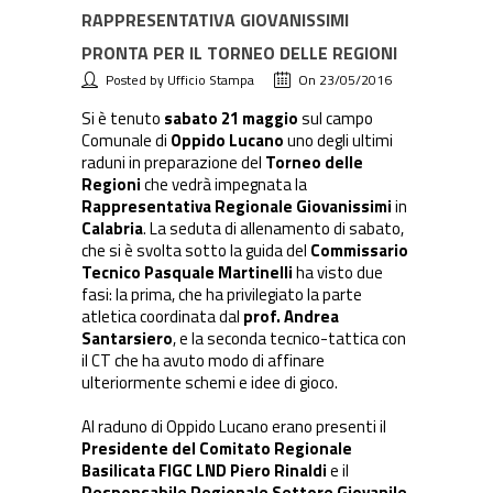
RAPPRESENTATIVA GIOVANISSIMI
PRONTA PER IL TORNEO DELLE REGIONI
Posted by Ufficio Stampa
On 23/05/2016
Si è tenuto
sabato 21 maggio
sul campo
Comunale di
Oppido Lucano
uno degli ultimi
raduni in preparazione del
Torneo delle
Regioni
che vedrà impegnata la
Rappresentativa Regionale Giovanissimi
in
Calabria
. La seduta di allenamento di sabato,
che si è svolta sotto la guida del
Commissario
Tecnico Pasquale Martinelli
ha visto due
fasi: la prima, che ha privilegiato la parte
atletica coordinata dal
prof. Andrea
Santarsiero
, e la seconda tecnico-tattica con
il CT che ha avuto modo di affinare
ulteriormente schemi e idee di gioco.
Al raduno di Oppido Lucano erano presenti il
Presidente del Comitato Regionale
Basilicata FIGC LND Piero Rinaldi
e il
Responsabile Regionale Settore Giovanile