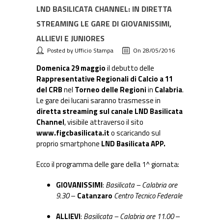
LND BASILICATA CHANNEL: IN DIRETTA
STREAMING LE GARE DI GIOVANISSIMI,
ALLIEVI E JUNIORES
Posted by Ufficio Stampa
On 28/05/2016
Domenica 29 maggio
il debutto delle
Rappresentative Regionali di Calcio a 11
del CRB
nel
Torneo delle Regioni
in
Calabria
.
Le gare dei lucani saranno trasmesse in
diretta streaming sul canale LND Basilicata
Channel
, visibile attraverso il sito
www.figcbasilicata.it
o scaricando sul
proprio smartphone
LND Basilicata APP.
Ecco il programma delle gare della 1^ giornata:
GIOVANISSIMI
:
Basilicata – Calabria ore
9.30
–
Catanzaro
Centro Tecnico Federale
ALLIEVI
:
Basilicata – Calabria ore 11.00
–