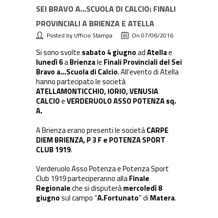
SEI BRAVO A…SCUOLA DI CALCIO: FINALI
PROVINCIALI A BRIENZA E ATELLA
Posted by Ufficio Stampa
On 07/06/2016
Si sono svolte
sabato 4 giugno
ad
Atella
e
lunedì 6
a
Brienza
le
Finali Provinciali del Sei
Bravo a…Scuola di Calcio
. All’evento di Atella
hanno partecipato le società
ATELLAMONTICCHIO, IORIO, VENUSIA
CALCIO
e
VERDERUOLO ASSO POTENZA sq.
A.
A Brienza erano presenti le società
CARPE
DIEM BRIENZA, P 3 F e POTENZA SPORT
CLUB 1919
.
Verderuolo Asso Potenza e Potenza Sport
Club 1919 parteciperanno alla
Finale
Regionale
che si disputerà
mercoledì 8
giugno
sul campo “
A.Fortunato
” di
Matera
.