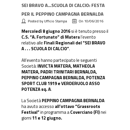
SEI BRAVO A…SCUOLA DI CALCIO: FESTA
PER IL PEPPINO CAMPAGNA BERNALDA
Posted by Ufficio Stampa
On 10/06/2016
Mercoledì 8 giugno 2016
si è tenuto presso il
C.S. “A. Fortunato” di Matera
l’evento
relativo alle
Finali Regionali del “SEI BRAVO
A . . . SCUOLA DI CALCIO”
.
All’evento hanno partecipato le seguenti
Società:
INVICTA MATERA, MATHEOLA
MATERA, PADRI TRINITARI BERNALDA,
PEPPINO CAMPAGNA BERNALDA, POTENZA
SPORT CLUB 1919 e VERDERUOLO ASSO
POTENZA sq. A
.
La Società
PEPPINO CAMPAGNA BERNALDA
ha avuto accesso
all’ottavo “Grassroots
Festival”
in programma a
Coverciano (FI)
nei
giorni
11 e 12 giugno.