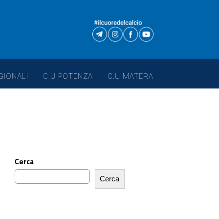
GIONALI
C.U POTENZA
C.U MATERA
Cerca
Cerca