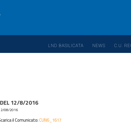
LND BASILICATA
NEWS
C.U. RE
 DEL 12/8/2016
12/08/2016
arica il Comunicato:
CUN6_1617