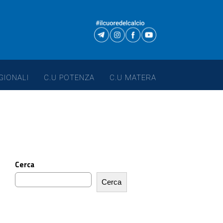
GIONALI
C.U POTENZA
C.U MATERA
Cerca
Cerca