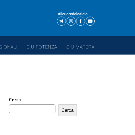
GIONALI
C.U POTENZA
C.U MATERA
Cerca
Cerca