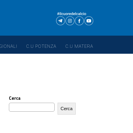
GIONALI
C.U POTENZA
C.U MATERA
Cerca
Cerca