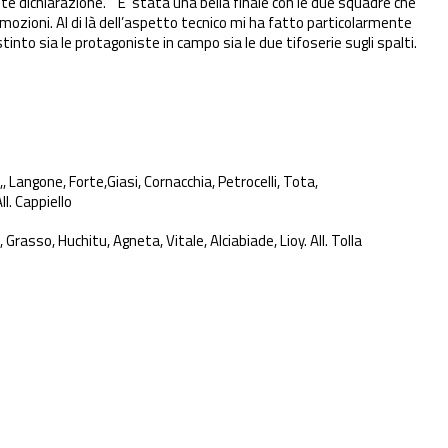
e dichiarazione. ” E’ stata una bella finale con le due squadre che
ozioni. Al di là dell’aspetto tecnico mi ha fatto particolarmente
into sia le protagoniste in campo sia le due tifoserie sugli spalti.
Langone, Forte,Giasi, Cornacchia, Petrocelli, Tota,
l. Cappiello
 Grasso, Huchitu, Agneta, Vitale, Alciabiade, Lioy. All. Tolla