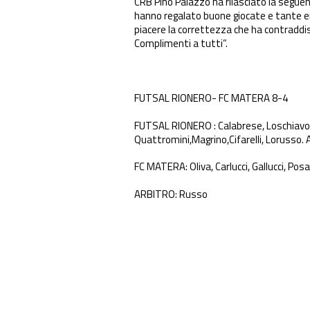
CRB Pino Palazzo ha rilasciato la seguent
hanno regalato buone giocate e tante em
piacere la correttezza che ha contraddist
Complimenti a tutti”.
FUTSAL RIONERO- FC MATERA 8-4
FUTSAL RIONERO : Calabrese, Loschiavo,, 
Quattromini,Magrino,Cifarelli, Lorusso. Al
FC MATERA: Oliva, Carlucci, Gallucci, Posa,
ARBITRO: Russo